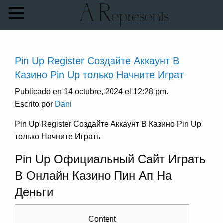
Pin Up Register Создайте Аккаунт В
Казино Pin Up только Начните Играт
Publicado en 14 octubre, 2024 el 12:28 pm.
Escrito por
Dani
Pin Up Register Создайте Аккаунт В Казино Pin Up
только Начните Играть
Pin Up Официальный Сайт Играть
В Онлайн Казино Пин Ап На
Деньги
Content