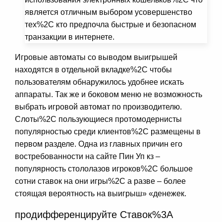
является отличным выбором усовершенство
тех%2C кто предпочла быстрые и безопасном
транзакции в интернете.
Игровые автоматы со выводом выигрышей
находятся в отдельной вкладке%2C чтобы
пользователям обнаружилось удобнее искать
аппараты. Так же и боковом меню не возможность
выбрать игровой автомат по производителю.
Слоты%2C пользующиеся протомодернисты
популярностью среди клиентов%2C размещены в
первом разделе. Одна из главных причин его
востребованности на сайте Пин Уп кз –
популярность стололазов игроков%2C большое
сотни ставок на они игры%2C а разве – более
стоящая вероятность на выигрыш» «денежек.
продифференцируйте Ставок%3A