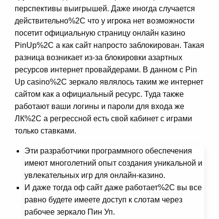
перспективы выигрышей. Даже иногда случается
действительно%2C что у игрока нет возможности
посетит официальную страницу онлайн казино
PinUp%2C а как сайт напросто заблокирован. Такая
разница возникает из-за блокировки азартных
ресурсов интернет провайдерами. В данном с Pin
Up сasinо%2C зеркало являлось таким же интернет
сайтом как а официальный ресурс. Туда также
работают ваши логины и пароли для входа же
ЛК%2C а регрессной есть свой кабинет с играми
только ставками.
Эти разработчики программного обеспечения
имеют многолетний опыт создания уникальной и
увлекательных игр для онлайн-казино.
И даже тогда оф сайт даже работает%2C вы все
равно будете имеете доступ к слотам через
рабочее зеркало Пин Уп.