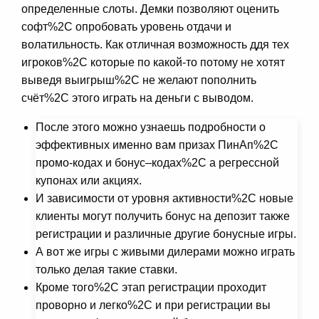
определенные слоты. Демки позволяют оценить
софт%2C опробовать уровень отдачи и
волатильность. Как отличная возможность ддя тех
игроков%2C которые по какой-то потому не хотят
выведя выигрыш%2C не желают пополнить
счёт%2C этого играть на деньги с выводом.
После этого можно узнаешь подробности о
эффективных именно вам призах ПинАп%2C
промо-кодах и бонус–кодах%2C а регрессной
купонах или акциях.
И зависимости от уровня активности%2C новые
клиенты могут получить бонус на депозит также
регистрации и различные другие бонусные игры.
А вот же игры с живыми дилерами можно играть
только делая такие ставки.
Кроме того%2C этап регистрации проходит
проворно и легко%2C и при регистрации вы