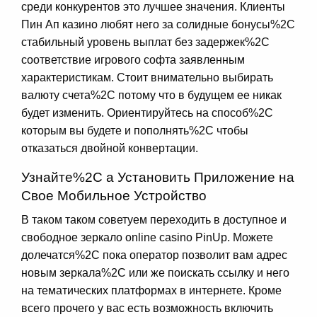
среди конкурентов это лучшее значения. Клиенты
Пин Ап казино любят него за солидные бонусы%2C
стабильный уровень выплат без задержек%2C
соответствие игрового софта заявленным
характеристикам. Стоит внимательно выбирать
валюту счета%2C потому что в будущем ее никак
будет изменить. Ориентируйтесь на способ%2C
которым вы будете и пополнять%2C чтобы
отказаться двойной конвертации.
Узнайте%2C а Установить Приложение на
Свое Мобильное Устройство
В таком таком советуем переходить в доступное и
свободное зеркало online casino PinUp. Можете
долечатся%2C пока оператор позволит вам адрес
новым зеркала%2C или же поискать ссылку и него
на тематических платформах в интернете. Кроме
всего прочего у вас есть возможность включить