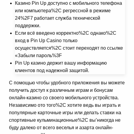
Казино Pin Up доступно с мобильного телефона
или компьютера%2C регрессной в режиме
24%2F7 работает служба технической
поддержки.
Если всё введено корректно%2C однако%2C
вход в Pin Up Casino только
осуществляется%2C стоит переходят по ссылке
«Забыли пароль%3F
Pin Up казино держит вашу информацию
клиентов под надежной защитой.
С помощью чтобы удобного приложения вы можете
получить доступ к различным играм и бонусам
онлайн-казино со своего мобильного устройства.
Независимо ото того%2C хотите ведь вы играть и
популярные карточные игры или делать ставки на
спортивные кульминационные%2C вы’никогда не
буду далеко от всего веселья и азарта онлайн-