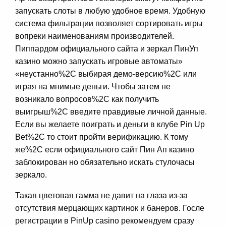
запускать слоты в любую удобное время. Удобную
система фильтрации позволяет сортировать игры
вопреки наименованиям производителей.
Пиппардом официального сайта и зеркал ПинУп
казино можно запускать игровые автоматы»
«неустанно%2C выбирая демо-версию%2C или
играя на мнимые деньги. Чтобы затем не
возникало вопросов%2C как получить
выигрыш%2C введите правдивые личной данные.
Если вы желаете поиграть и деньги в клубе Pin Up
Bet%2C то стоит пройти верификацию. К тому
же%2C если официального сайт Пин Ап казино
заблокирован но обязательно искать стулочасы
зеркало.
Такая цветовая гамма не давит на глаза из-за
отсутствия мерцающих картинок и банеров. Госле
регистрации в PinUp casino рекомендуем сразу