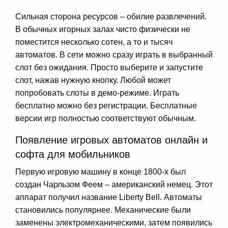
Сильная сторона ресурсов – обилие развлечений.
В обычных игорных залах чисто физически не
поместится несколько сотен, а то и тысяч
автоматов. В сети можно сразу играть в выбранный
слот без ожидания. Просто выберите и запустите
слот, нажав нужную кнопку. Любой может
попробовать слоты в демо-режиме. Играть
бесплатно можно без регистрации. Бесплатные
версии игр полностью соответствуют обычным.
Появление игровых автоматов онлайн и
софта для мобильников
Первую игровую машину в конце 1800-х был
создан Чарльзом Феем – американский немец. Этот
аппарат получил название Liberty Bell. Автоматы
становились популярнее. Механические были
заменены электромеханическими, затем появились