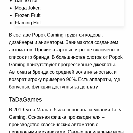
Bar 40 Hot;
Mega Joker;
Frozen Fruit;
Flaming Hot.
В составе Popok Gaming трудятся кодеры,
дизайнеры и аниматоры. Занимаются созданием
автоматов. Прочие азартные игры не включены в
список игр бренда. В большинстве слотов от Popok
Gaming присутствуют прогрессивные джекпоты.
Автоматы бренда со средней волатильностью, и
возврат игроку примерно 96%. Есть аппараты, где
бонусные функции доступны за доплату.
TaDaGames
В 2019-м на Мальте была основана компания TaDa
Gaming. Основная фишка производителя –
производство классических автоматов с
передовыми механиками. Самые популярные игры