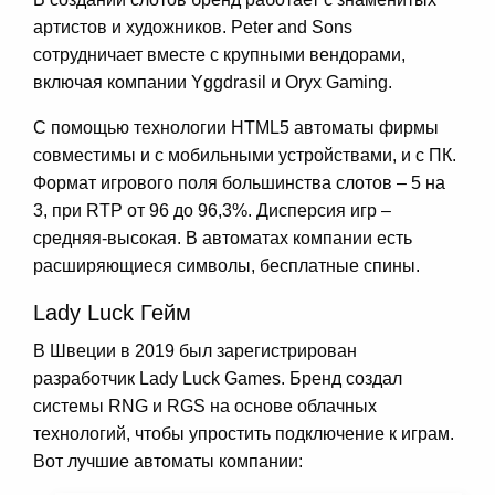
артистов и художников. Peter and Sons
сотрудничает вместе с крупными вендорами,
включая компании Yggdrasil и Oryx Gaming.
С помощью технологии HTML5 автоматы фирмы
совместимы и с мобильными устройствами, и с ПК.
Формат игрового поля большинства слотов – 5 на
3, при RTP от 96 до 96,3%. Дисперсия игр –
средняя-высокая. В автоматах компании есть
расширяющиеся символы, бесплатные спины.
Lady Luck Гейм
В Швеции в 2019 был зарегистрирован
разработчик Lady Luck Games. Бренд создал
системы RNG и RGS на основе облачных
технологий, чтобы упростить подключение к играм.
Вот лучшие автоматы компании: