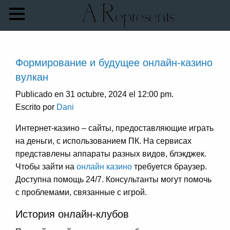
Формирование и будущее онлайн-казино
вулкан
Publicado en 31 octubre, 2024 el 12:00 pm.
Escrito por
Dani
Интернет-казино – сайты, предоставляющие играть
на деньги, с использованием ПК. На сервисах
представлены аппараты разных видов, блэкджек.
Чтобы зайти на
онлайн казино
требуется браузер.
Доступна помощь 24/7. Консультанты могут помочь
с проблемами, связанные с игрой.
История онлайн-клубов