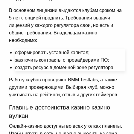
В основном лицензии выдаются клубам сроком на
5 лет с опцией продлить. Требования выдачи
лицензий у каждого регулятора свои, но есть и
общие требования. Владельцам казино
необходимо:
сформировать уставной капитал;
заключить контракты с провайдерами ПО;
создать ресурс в доменной зоне регулятора.
Работу клубов проверяют BMM Testlabs, а также
другими проверяющими. Выбирая клуб, можно
учитывать на рейтинги, отзывы других геймеров.
Главные достоинства казино казино
вулкан
Онлайн-казино доступны во всех уголках планеты.
Чтобы играть в сети, не нужно выходить из дома.