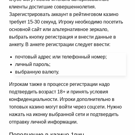
клиенты достигшие совершеннолетия.
Зарегистрировать аккаунт в рейтинговом казино
требует 15-30 секунд. Игроку необходимо посетить
основной сайт или альтернативное зеркало,
выбрать кнопку регистрация и внести данные в
анкету. В анкете регистрации следует ввести:
почтовый адрес или телефонный номер;
личный пароль;
выбранную валюту.
Игрокам также в процессе регистрации надо
подтвердить возраст 18+ и принять условия
конфиденциальности. Игроки дополнительно в
топовых казино могут войти через соцсети. Нужно
нажать на иконку выбранной сети и подтвердить
отправку личной информации.
Пополнение в казино 1вин