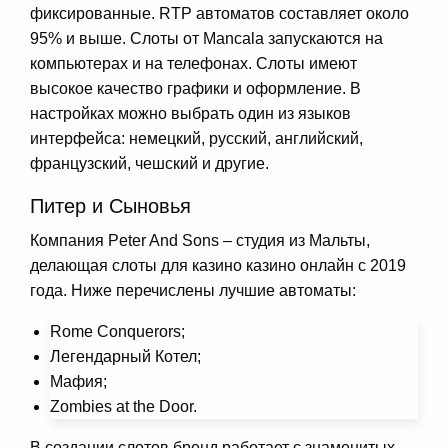
фиксированные. RTP автоматов составляет около
95% и выше. Слоты от Mancala запускаются на
компьютерах и на телефонах. Слоты имеют
высокое качество графики и оформление. В
настройках можно выбрать один из языков
интерфейса: немецкий, русский, английский,
французский, чешский и другие.
Питер и Сыновья
Компания Peter And Sons – студия из Мальты,
делающая слоты для казино казино онлайн с 2019
года. Ниже перечислены лучшие автоматы:
Rome Conquerors;
Легендарный Котел;
Мафия;
Zombies at the Door.
В создании слотов бренд работает с знаменитых