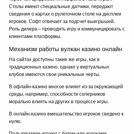
Столы имеют специальные датчики, передают
сведения о картах о рулеточном столе на дисплеи
игроков. Софт отвечает за подсчет выигрышей.
Роль дилера – проводить игру и коммуницировать с
клиентами платформы.
Механизм работы вулкан казино онлайн
На сайтах доступны такие же игры, как в
традиционных казино, однако у виртуальных
клубов имеются свои уникальные черты.
В офлайн-казино многое влияет из-за окружающей
среды, например, способности соперников
морально влиять на других в процессе игры.
В онлайн-казино вмешательство игроков сведено к
нулю.
Пользователи играют с ботом или игроками,