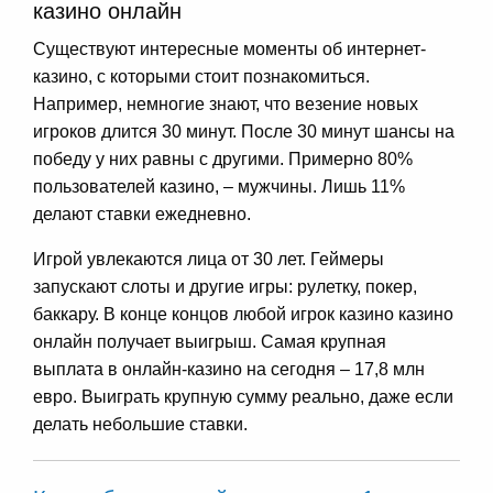
казино онлайн
Существуют интересные моменты об интернет-
казино, с которыми стоит познакомиться.
Например, немногие знают, что везение новых
игроков длится 30 минут. После 30 минут шансы на
победу у них равны с другими. Примерно 80%
пользователей казино, – мужчины. Лишь 11%
делают ставки ежедневно.
Игрой увлекаются лица от 30 лет. Геймеры
запускают слоты и другие игры: рулетку, покер,
баккару. В конце концов любой игрок казино казино
онлайн получает выигрыш. Самая крупная
выплата в онлайн-казино на сегодня – 17,8 млн
евро. Выиграть крупную сумму реально, даже если
делать небольшие ставки.