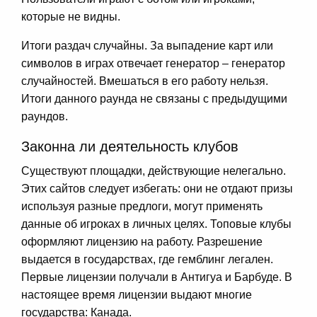
которые не видны.
Итоги раздач случайны. За выпадение карт или
символов в играх отвечает генератор – генератор
случайностей. Вмешаться в его работу нельзя.
Итоги данного раунда не связаны с предыдущими
раундов.
Законна ли деятельность клубов
Существуют площадки, действующие нелегально.
Этих сайтов следует избегать: они не отдают призы
используя разные предлоги, могут применять
данные об игроках в личных целях. Топовые клубы
оформляют лицензию на работу. Разрешение
выдается в государствах, где гемблинг легален.
Первые лицензии получали в Антигуа и Барбуде. В
настоящее время лицензии выдают многие
государства: Канада.