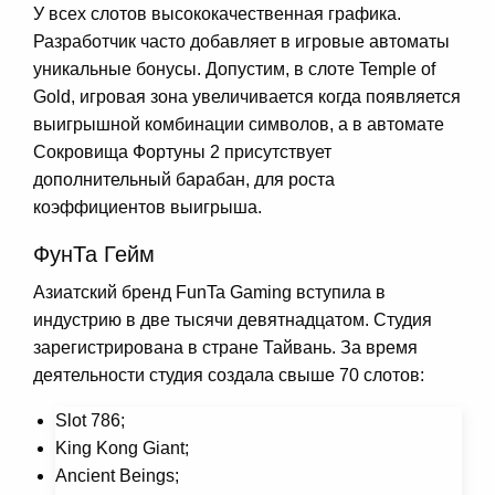
У всех слотов высококачественная графика.
Разработчик часто добавляет в игровые автоматы
уникальные бонусы. Допустим, в слоте Temple of
Gold, игровая зона увеличивается когда появляется
выигрышной комбинации символов, а в автомате
Сокровища Фортуны 2 присутствует
дополнительный барабан, для роста
коэффициентов выигрыша.
ФунТа Гейм
Азиатский бренд FunTa Gaming вступила в
индустрию в две тысячи девятнадцатом. Студия
зарегистрирована в стране Тайвань. За время
деятельности студия создала свыше 70 слотов:
Slot 786;
King Kong Giant;
Ancient Beings;