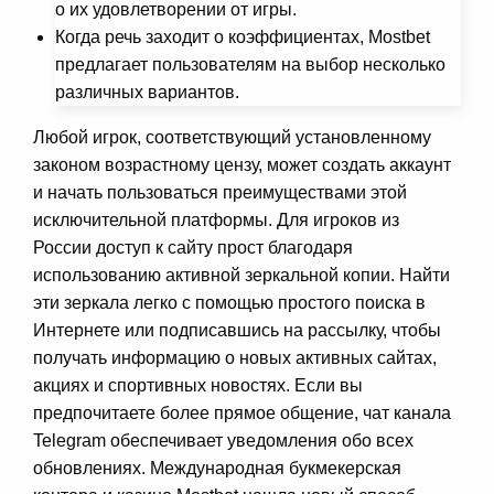
о их удовлетворении от игры.
Когда речь заходит о коэффициентах, Mostbet
предлагает пользователям на выбор несколько
различных вариантов.
Любой игрок, соответствующий установленному
законом возрастному цензу, может создать аккаунт
и начать пользоваться преимуществами этой
исключительной платформы. Для игроков из
России доступ к сайту прост благодаря
использованию активной зеркальной копии. Найти
эти зеркала легко с помощью простого поиска в
Интернете или подписавшись на рассылку, чтобы
получать информацию о новых активных сайтах,
акциях и спортивных новостях. Если вы
предпочитаете более прямое общение, чат канала
Telegram обеспечивает уведомления обо всех
обновлениях. Международная букмекерская