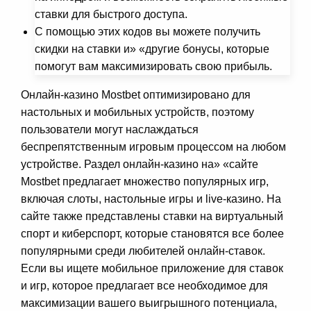
ставки для быстрого доступа.
С помощью этих кодов вы можете получить
скидки на ставки и» «другие бонусы, которые
помогут вам максимизировать свою прибыль.
Онлайн-казино Mostbet оптимизировано для
настольных и мобильных устройств, поэтому
пользователи могут наслаждаться
беспрепятственным игровым процессом на любом
устройстве. Раздел онлайн-казино на» «сайте
Mostbet предлагает множество популярных игр,
включая слоты, настольные игры и live-казино. На
сайте также представлены ставки на виртуальный
спорт и киберспорт, которые становятся все более
популярными среди любителей онлайн-ставок.
Если вы ищете мобильное приложение для ставок
и игр, которое предлагает все необходимое для
максимизации вашего выигрышного потенциала,