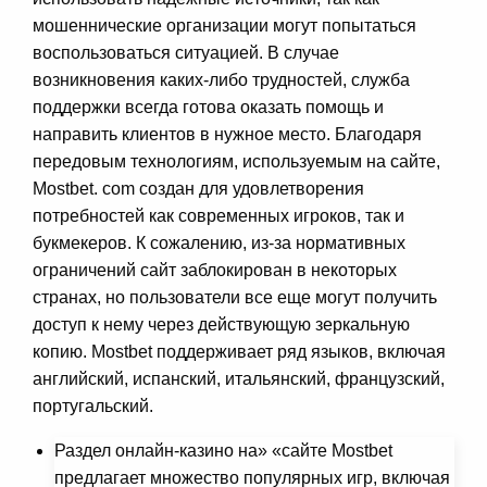
мошеннические организации могут попытаться
воспользоваться ситуацией. В случае
возникновения каких-либо трудностей, служба
поддержки всегда готова оказать помощь и
направить клиентов в нужное место. Благодаря
передовым технологиям, используемым на сайте,
Mostbet. com создан для удовлетворения
потребностей как современных игроков, так и
букмекеров. К сожалению, из-за нормативных
ограничений сайт заблокирован в некоторых
странах, но пользователи все еще могут получить
доступ к нему через действующую зеркальную
копию. Mostbet поддерживает ряд языков, включая
английский, испанский, итальянский, французский,
португальский.
Раздел онлайн-казино на» «сайте Mostbet
предлагает множество популярных игр, включая