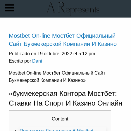
Mostbet On-line Мостбет Официальный
Сайт Букмекерской Компании И Казино
Publicado en 19 octubre, 2022 el 5:12 pm.
Escrito por
Dani
Mostbet On-line Мостбет Официальный Сайт
Букмекерской Компании И Казино»
«букмекерская Контора Мостбет:
Ставки На Спорт И Казино Онлайн
Content
Программа Лояльности В Mostbet