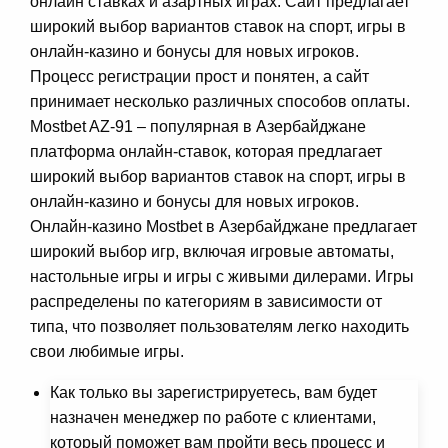
онлайн ставках и азартных играх. Сайт предлагает
широкий выбор вариантов ставок на спорт, игры в
онлайн-казино и бонусы для новых игроков.
Процесс регистрации прост и понятен, а сайт
принимает несколько различных способов оплаты.
Mostbet AZ-91 – популярная в Азербайджане
платформа онлайн-ставок, которая предлагает
широкий выбор вариантов ставок на спорт, игры в
онлайн-казино и бонусы для новых игроков.
Онлайн-казино Mostbet в Азербайджане предлагает
широкий выбор игр, включая игровые автоматы,
настольные игры и игры с живыми дилерами. Игры
распределены по категориям в зависимости от
типа, что позволяет пользователям легко находить
свои любимые игры.
Как только вы зарегистрируетесь, вам будет
назначен менеджер по работе с клиентами,
который поможет вам пройти весь процесс и