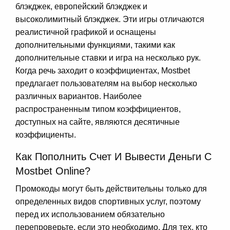
блэкджек, европейский блэкджек и
высоколимитный блэкджек. Эти игры отличаются
реалистичной графикой и оснащены
дополнительными функциями, такими как
дополнительные ставки и игра на несколько рук.
Когда речь заходит о коэффициентах, Mostbet
предлагает пользователям на выбор несколько
различных вариантов. Наиболее
распространенным типом коэффициентов,
доступных на сайте, являются десятичные
коэффициенты.
Как Пополнить Счет И Вывести Деньги С
Mostbet Online?
Промокоды могут быть действительны только для
определенных видов спортивных услуг, поэтому
перед их использованием обязательно
перепроверьте, если это необходимо. Для тех, кто