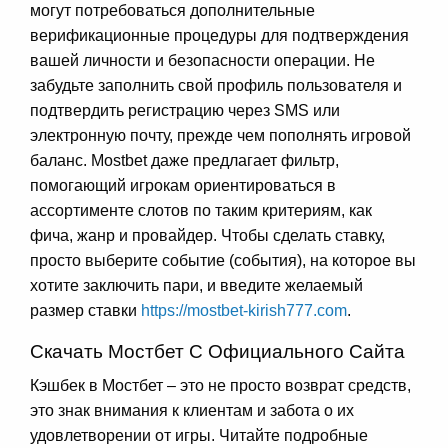
могут потребоваться дополнительные
верификационные процедуры для подтверждения
вашей личности и безопасности операции. Не
забудьте заполнить свой профиль пользователя и
подтвердить регистрацию через SMS или
электронную почту, прежде чем пополнять игровой
баланс. Mostbet даже предлагает фильтр,
помогающий игрокам ориентироваться в
ассортименте слотов по таким критериям, как
фича, жанр и провайдер. Чтобы сделать ставку,
просто выберите событие (события), на которое вы
хотите заключить пари, и введите желаемый
размер ставки
https://mostbet-kirish777.com
.
Скачать Мостбет С Официального Сайта
Кэшбек в Мостбет – это не просто возврат средств,
это знак внимания к клиентам и забота о их
удовлетворении от игры. Читайте подробные