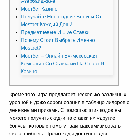
Азербайджане
Мостбет Казино
Получайте Новогодние Бонусы От
Mostbet Каждый День!
Предматчевые И Live Ставки
Почему Стоит Выбрать Именно
Mostbet?
Мостбет – Онлайн Букмекерская
Компания Со Ставками На Спорт И
Казино
Кроме того, игра предлагает несколько различных
уровней и даже соревнования в таблице лидеров с
денежными призами. С помощью этих кодов вы
можете получить скидки на ставки и» «другие
бонусы, которые помогут вам максимизировать
свою прибыль. Промо-коды доступны для