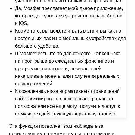
участвовать в онлайн ставках и азартных играх.
Да, Mostbet предлагает мобильное приложение,
которое доступно для устройств на базе Android
и iOS.
Кроме того, вы можете играть в эти игры как на
настольных, так и на мобильных устройствах для
большего удобства.
В Mostbet есть что-то для каждого – от кешбэка
на проигрыши до ежедневных фриспинов и
программы лояльности, позволяющей
накапливать монеты для получения реальных
вознаграждений.
К сожалению, из-за нормативных ограничений
сайт заблокирован в некоторых странах, но
пользователи все еще могут получить доступ к
нему через действующую зеркальную копию.
Эта функция позволяет вам наблюдать за
происходящим в режиме реального времени и