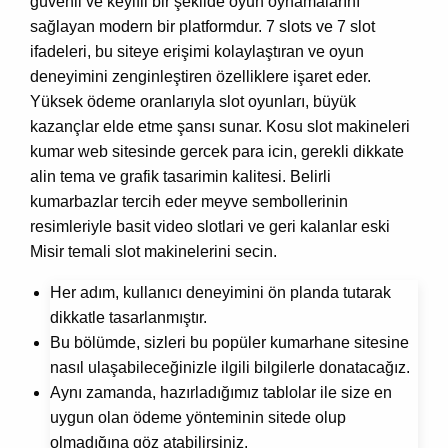
güvenli ve keyifli bir şekilde oyun oynamalarını
sağlayan modern bir platformdur. 7 slots ve 7 slot
ifadeleri, bu siteye erişimi kolaylaştıran ve oyun
deneyimini zenginleştiren özelliklere işaret eder.
Yüksek ödeme oranlarıyla slot oyunları, büyük
kazançlar elde etme şansı sunar. Kosu slot makineleri
kumar web sitesinde gercek para icin, gerekli dikkate
alin tema ve grafik tasarimin kalitesi. Belirli
kumarbazlar tercih eder meyve sembollerinin
resimleriyle basit video slotlari ve geri kalanlar eski
Misir temali slot makinelerini secin.
Her adım, kullanıcı deneyimini ön planda tutarak
dikkatle tasarlanmıştır.
Bu bölümde, sizleri bu popüler kumarhane sitesine
nasıl ulaşabileceğinizle ilgili bilgilerle donatacağız.
Aynı zamanda, hazırladığımız tablolar ile size en
uygun olan ödeme yönteminin sitede olup
olmadığına göz atabilirsiniz.