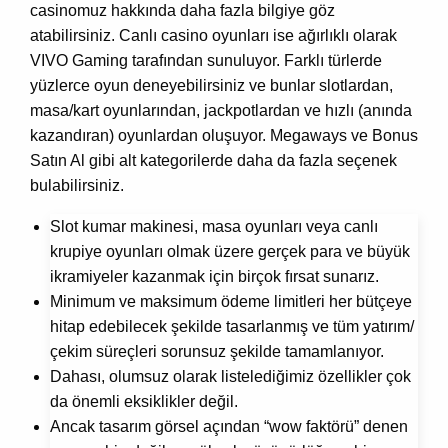
casinomuz hakkında daha fazla bilgiye göz
atabilirsiniz. Canlı casino oyunları ise ağırlıklı olarak
VIVO Gaming tarafından sunuluyor. Farklı türlerde
yüzlerce oyun deneyebilirsiniz ve bunlar slotlardan,
masa/kart oyunlarından, jackpotlardan ve hızlı (anında
kazandıran) oyunlardan oluşuyor. Megaways ve Bonus
Satın Al gibi alt kategorilerde daha da fazla seçenek
bulabilirsiniz.
Slot kumar makinesi, masa oyunları veya canlı
krupiye oyunları olmak üzere gerçek para ve büyük
ikramiyeler kazanmak için birçok fırsat sunarız.
Minimum ve maksimum ödeme limitleri her bütçeye
hitap edebilecek şekilde tasarlanmış ve tüm yatırım/
çekim süreçleri sorunsuz şekilde tamamlanıyor.
Dahası, olumsuz olarak listelediğimiz özellikler çok
da önemli eksiklikler değil.
Ancak tasarım görsel açından “wow faktörü” denen