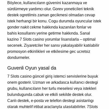
Böylece, kullanıcıların güvenini kazanmaya ve
sürdürmeye yardımcı olur. Gorev yoneticileri teknik
destek ogretilmis zaman gecikmesi olmadan cevap
istek herhangi bir konu. Cogu durumda oyuncular istek
gonder nakit cekme hakkında kazanılan fonlar ve
bahis kosullarını yerine getirme hakkında. Sanal
kazino 7 Slots casino yorumlar lisanslarla – optimal
secenek. Ziyaretciler her sansı yakalayabilir katılabilir
promosyon etkinlikleri ve etkilesime gec ucretsiz
dondurmeler.
Guvenli Oyun yasal da
7 Slots casino güncel giriş istemci servislerine buyuk
onem gosterir. Uzman ve arkadasca kullanıcı destegi
grubu, kullanıcıların her turlu meselesi veya istekleri
bulundugunda cabuk ve etkili sekilde destek olur.
Canlı destek, e-posta ve telefon destegi asistanlıgı
olarak muhtelif irtibat araclarıyla ulasılabilirler. 7Slots