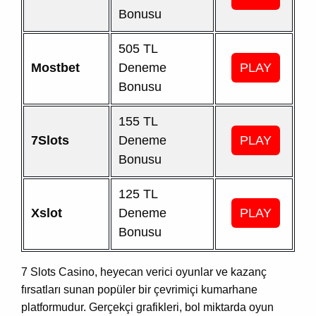
Bonusu
505 TL
Mostbet
Deneme
PLAY
Bonusu
155 TL
7Slots
Deneme
PLAY
Bonusu
125 TL
Xslot
Deneme
PLAY
Bonusu
7 Slots Casino, heyecan verici oyunlar ve kazanç
fırsatları sunan popüler bir çevrimiçi kumarhane
platformudur. Gerçekçi grafikleri, bol miktarda oyun