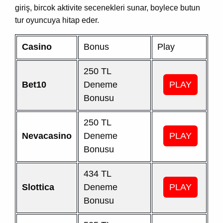
giriş, bircok aktivite secenekleri sunar, boylece butun
tur oyuncuya hitap eder.
Casino
Bonus
Play
250 TL
Bet10
Deneme
PLAY
Bonusu
250 TL
Nevacasino
Deneme
PLAY
Bonusu
434 TL
Slottica
Deneme
PLAY
Bonusu