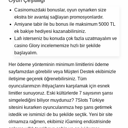
Oyun Çeşitliliği
Casinomuzdaki bonuslar, oyun oynarken size
ekstra bir avantaj sağlayan promosyonlardır.
Amiyane tabir ile bu bonus ile maksimum 5000 TL
ek bakiye hediyesi kazanabilirsiniz.
Lafı isterseniz bu konuda çok fazla uzatmayalım ve
casino Glory incelememize hızlı bir şekilde
başlayalım.
Her ödeme yönteminin minimum limitlerini ödeme
sayfamızdan görebilir veya Müşteri Destek ekibimizle
iletişime geçerek öğrenebilirsiniz. Tüm
oyuncularımızın ihtiyaçlarını karşılamak için esnek
limitler sunuyoruz. Eski kültürlerde 7 sayısının şansı
simgelediğini biliyor muydunuz? 7Slots Türkiye
sitesini kurarken oyuncularımıza hep şans getirmek
istedik ve ismimizi de bu şekilde seçtik. Yeni bir site
olmamıza rağmen, ekibimiz iGaming endüstrisinde