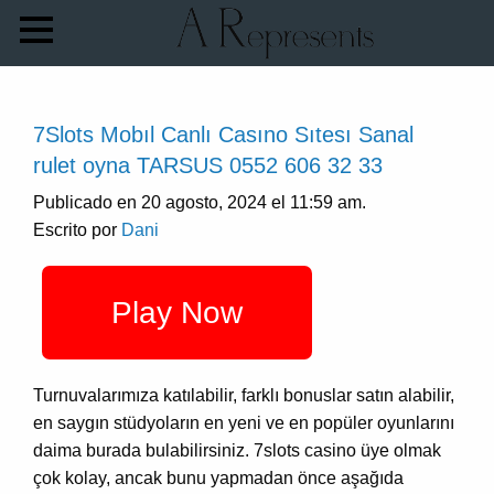
7Slots Mobıl Canlı Casıno Sıtesı Sanal
rulet oyna TARSUS 0552 606 32 33
Publicado en 20 agosto, 2024 el 11:59 am.
Escrito por
Dani
Play Now
Turnuvalarımıza katılabilir, farklı bonuslar satın alabilir,
en saygın stüdyoların en yeni ve en popüler oyunlarını
daima burada bulabilirsiniz. 7slots casino üye olmak
çok kolay, ancak bunu yapmadan önce aşağıda