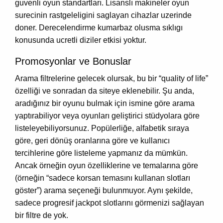
guvenli oyun standartları. Lisanslı makineler oyun
surecinin rastgeleligini saglayan cihazlar uzerinde
doner. Derecelendirme kumarbaz olusma sıklıgı
konusunda ucretli diziler etkisi yoktur.
Promosyonlar ve Bonuslar
Arama filtrelerine gelecek olursak, bu bir “quality of life”
özelliği ve sonradan da siteye eklenebilir. Şu anda,
aradığınız bir oyunu bulmak için ismine göre arama
yaptırabiliyor veya oyunları geliştirici stüdyolara göre
listeleyebiliyorsunuz. Popülerliğe, alfabetik sıraya
göre, geri dönüş oranlarına göre ve kullanıcı
tercihlerine göre listeleme yapmanız da mümkün.
Ancak örneğin oyun özelliklerine ve temalarına göre
(örneğin “sadece korsan temasını kullanan slotları
göster”) arama seçeneği bulunmuyor. Aynı şekilde,
sadece progresif jackpot slotlarını görmenizi sağlayan
bir filtre de yok.