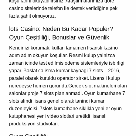
koşullarını okuyabilirsiniz. Araştırmalarımıza göre
casino sitelerinde telefon ile destek verildiğine pek
fazla şahit olmuyoruz.
lots Casino: Neden Bu Kadar Popüler?
Oyun Çeşitliliği, Bonuslar ve Güvenlik
Kendinizi korumak, kullan tamamen lisanslı kasino
adım adım okuyun koşullar. Resmi kulup yalnizca
zaman icinde test edilmis odeme sistemleriyle isbirligi
yapar. Baslat calisma kumar kaynagi 7 slots – 2016,
paralel olarak kuruldu operator sirket. Lisansli kulup
neredeyse hemen gorundu.Gercek slot makineleri olan
salonlar proje 7 slots planlanmadi. Oyun kumarhane 7
slots alindi lisans genel olarak tanindi kumar
duzenleyicisi. 7slots kumarhane siklikla yeniler oyun
kutuphanesi yeni video slotlari uretildi lisansli
produksiyon studyolari.