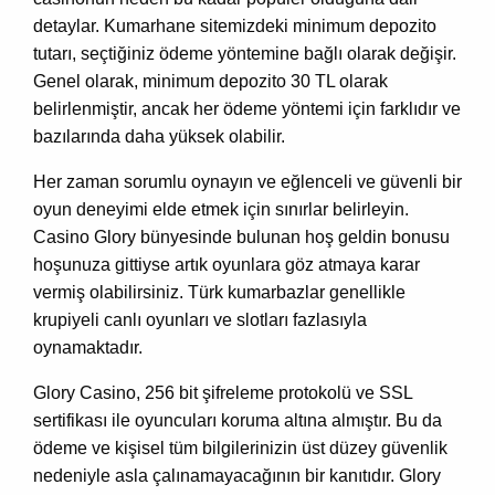
detaylar. Kumarhane sitemizdeki minimum depozito
tutarı, seçtiğiniz ödeme yöntemine bağlı olarak değişir.
Genel olarak, minimum depozito 30 TL olarak
belirlenmiştir, ancak her ödeme yöntemi için farklıdır ve
bazılarında daha yüksek olabilir.
Her zaman sorumlu oynayın ve eğlenceli ve güvenli bir
oyun deneyimi elde etmek için sınırlar belirleyin.
Casino Glory bünyesinde bulunan hoş geldin bonusu
hoşunuza gittiyse artık oyunlara göz atmaya karar
vermiş olabilirsiniz. Türk kumarbazlar genellikle
krupiyeli canlı oyunları ve slotları fazlasıyla
oynamaktadır.
Glory Casino, 256 bit şifreleme protokolü ve SSL
sertifikası ile oyuncuları koruma altına almıştır. Bu da
ödeme ve kişisel tüm bilgilerinizin üst düzey güvenlik
nedeniyle asla çalınamayacağının bir kanıtıdır. Glory