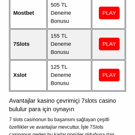
505 TL
Mostbet
Deneme
PLAY
Bonusu
155 TL
7Slots
Deneme
PLAY
Bonusu
125 TL
Xslot
Deneme
PLAY
Bonusu
Avantajlar kasino çevrimiçi 7slots casino
bululur para için oynayın
7 slots casinonun bu başarısını sağlayan çeşitli
özellikler ve avantajlar mevcuttur. İşte 7Slots
casinonun neden bu kadar popüler olduğuna dair