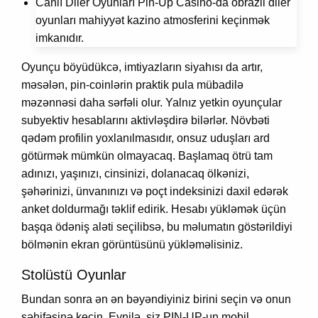
Canlı Diler Oyunları Pin-Up Casino-da obrazli diler
oyunları mahiyyət kazino atmosferini keçinmək
imkanıdır.
Oyunçu böyüdükcə, imtiyazların siyahısı da artır,
məsələn, pin-coinlərin praktik pula mübadilə
məzənnəsi daha sərfəli olur. Yalnız yetkin oyunçular
subyektiv hesablarını aktivləşdirə bilərlər. Növbəti
qədəm profilin yoxlanılmasıdır, onsuz uduşları ard
götürmək mümkün olmayacaq. Başlamaq ötrü tam
adınızı, yaşınızı, cinsinizi, dolanacaq ölkənizi,
şəhərinizi, ünvanınızı və poçt indeksinizi daxil edərək
anket doldurmağı təklif edirik. Hesabı yükləmək üçün
başqa ödəniş aləti seçilibsə, bu məlumatın göstərildiyi
bölmənin ekran görüntüsünü yükləməlisiniz.
Stolüstü Oyunlar
Bundan sonra ən ən bəyəndiyiniz birini seçin və onun
səhifəsinə keçin. Eynilə, siz PIN-UP-un mobil