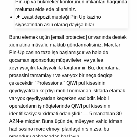
Pin-up və bukmeker kontorunun imkanları haqqında
məlumat əldə edə bilərsiniz.
📌 Least depozit məbləği Pin Up kazino
siyasətindən asılı olaraq dəyişə bilər.
Bunu eləmək üçün [email protected] ünvanında dəstək
xidmətinə müvafiq məktub göndərməlisiniz. Mərclər
Pin-Up casino təzə işə başlamışdır və hələ də
qocaman sponsorluq müqavilələri və ya fəal
xeyriyyəçilik fəaliyyəti ilə fərqlənmir. Bu, doğrulama
prosesini tamamlayır və var-yox bir neçə dəqiqə
çəkəcəkdir. “Professional” QIWI pul kisəsinin
qeydiyyatdan keçdiyi mobil nömrədən istifadə eləmək
var-yox qeydiyyatdan keçərkən vacibdir. Mobil
operatorların iş nöqtələrində QIWI pul kisəsinin
identifikasiyası xidməti ödənişlidir — 5 manatdan 30
AZN-ə miqdar. Buna üçün də, müəyyən vahid idman
hadisəsinə mərc etməyi planlaşdırırsınızsa, bu
proseduru qabaqcadan başlayın.