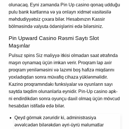
olunacaq. Eyni zamanda Pin Up casino qonaq udduğu
pulu bank kartlarına və ya onlayn xidmət vasitəsilə
məhdudiyyətsiz çıxara bilər. Hesabınızın Kassir
bölməsində valyuta ödənişlərini edə bilərsiniz.
Pin Upward Casino Rəsmi Saytı Slot
Maşınlar
Pulsuz spins Siz maliyyə itkisi olmadan saat ətrafında
maşın oynamaq üçün imkan verir. Proqram lap axir
proqram yeniləməsini və lazımi boş hafizə miqdarını
yoxladıqdan sonra müvafiq cihaza yüklənməlidir.
Kazino proqramındakı funksiyalar və oyunların sayı
saytda təqdim olunanlarla eynidir. Pin-Up casino apk-
ni endirdikdən sonra oyunçu daxil olmaq üçün mövcud
hesabdan istifadə edə bilər.
Qeyd görmək zəruridir ki, administrasiya
əvvəlcədən bilərəkdən əyri-üyrü məlumatlar