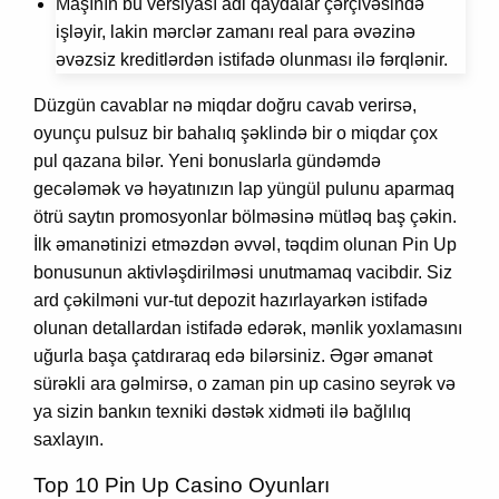
Maşının bu versiyası adi qaydalar çərçivəsində
işləyir, lakin mərclər zamanı real para əvəzinə
əvəzsiz kreditlərdən istifadə olunması ilə fərqlənir.
Düzgün cavablar nə miqdar doğru cavab verirsə,
oyunçu pulsuz bir bahalıq şəklində bir o miqdar çox
pul qazana bilər. Yeni bonuslarla gündəmdə
gecələmək və həyatınızın lap yüngül pulunu aparmaq
ötrü saytın promosyonlar bölməsinə mütləq baş çəkin.
İlk əmanətinizi etməzdən əvvəl, təqdim olunan Pin Up
bonusunun aktivləşdirilməsi unutmamaq vacibdir. Siz
ard çəkilməni vur-tut depozit hazırlayarkən istifadə
olunan detallardan istifadə edərək, mənlik yoxlamasını
uğurla başa çatdıraraq edə bilərsiniz. Əgər əmanət
sürəkli ara gəlmirsə, o zaman pin up casino seyrək və
ya sizin bankın texniki dəstək xidməti ilə bağlılıq
saxlayın.
Top 10 Pin Up Casino Oyunları