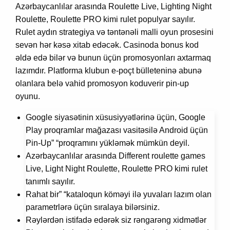
Azərbaycanlılar arasında Roulette Live, Lighting Night
Roulette, Roulette PRO kimi rulet populyar sayılır.
Rulet aydın strategiya və təntənəli malli oyun prosesini
sevən hər kəsə xitab edəcək. Casinoda bonus kod
əldə edə bilər və bunun üçün promosyonları axtarmaq
lazımdır. Platforma klubun e-poçt bülleteninə abunə
olanlara belə vahid promosyon koduverir pin-up
oyunu.
Google siyasətinin xüsusiyyətlərinə üçün, Google
Play proqramlar mağazası vasitəsilə Android üçün
Pin-Up” “proqramını yükləmək mümkün deyil.
Azərbaycanlılar arasında Different roulette games
Live, Light Night Roulette, Roulette PRO kimi rulet
tanımlı sayılır.
Rahat bir” “kataloqun köməyi ilə yuvaları lazım olan
parametrlərə üçün sıralaya bilərsiniz.
Rəylərdən istifadə edərək siz rəngarəng xidmətlər