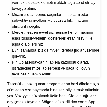
verməklə dəstək xidmətini aldatmağa cəhd etməyi
tövsiyyə etmir.
Müasir slotlar bonus seçimlərinin, o cümlədən
subyektiv simvolların və əvəzsiz fırlanmaların
olması ilə seçilir.
Mərc etməzdən əvvəl siz həmişə hər bir maşının
əsas xüsusiyyətlərini göstərərək ətraflı təsviri ilə
aşna ola bilərsiniz.
Eyni zamanda, biz daim yeni tərəfdaşlıqlar üzərində
işləyirik.
Pin Up azərbaycanın lap əla kazinosu olaraq,
istifadəçilərimizə lap sərbəst və bacarıqlı oyun
təcrübəsini təmin edirik.
Təəssüf ki, bəzi qumar proqramlarına bəzi ölkələrdə, o
cümlədən Azərbaycanda bina sahibliyi etmək mümkün
yox. Vəziyyəti düzəltmək üçün bəzi iCloud qurğularını
dəyişmək kifayətdir. Bölgəni düzəltdikdən sonra App