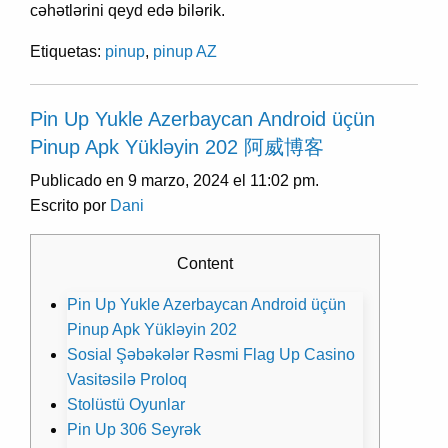
cəhətlərini qeyd edə bilərik.
Etiquetas:
pinup
,
pinup AZ
Pin Up Yukle Azerbaycan Android üçün
Pinup Apk Yükləyin 202 阿威博客
Publicado en 9 marzo, 2024 el 11:02 pm.
Escrito por
Dani
Content
Pin Up Yukle Azerbaycan Android üçün
Pinup Apk Yükləyin 202
Sosial Şəbəkələr Rəsmi Flag Up Casino
Vasitəsilə Proloq
Stolüstü Oyunlar
Pin Up 306 Seyrək