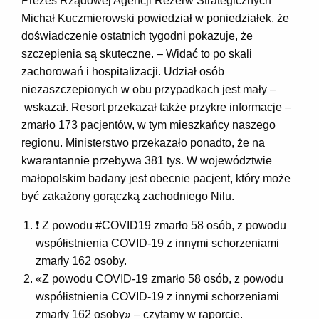
Prezes Rządowej Agencji Rezerw Strategicznych
Michał Kuczmierowski powiedział w poniedziałek, że
doświadczenie ostatnich tygodni pokazuje, że
szczepienia są skuteczne. – Widać to po skali
zachorowań i hospitalizacji. Udział osób
niezaszczepionych w obu przypadkach jest mały –
wskazał. Resort przekazał także przykre informacje –
zmarło 173 pacjentów, w tym mieszkańcy naszego
regionu. Ministerstwo przekazało ponadto, że na
kwarantannie przebywa 381 tys. W województwie
małopolskim badany jest obecnie pacjent, który może
być zakażony gorączką zachodniego Nilu.
❗ Z powodu #COVID19 zmarło 58 osób, z powodu
współistnienia COVID-19 z innymi schorzeniami
zmarły 162 osoby.
«Z powodu COVID-19 zmarło 58 osób, z powodu
współistnienia COVID-19 z innymi schorzeniami
zmarły 162 osoby» – czytamy w raporcie.