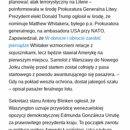
planować atak terrorystyczny na Litwie –
poinformowała w środę Prokuratura Generalna Litwy.
Prezydent elekt Donald Trump ogłosił w środę, że
nominuje Matthew Whitakera, byłego p.o. Prokuratora
generalnego, na ambasadora USA przy NATO.
Zapowiedział, że
W obrocie i obrocie zarobić
pieniądze
Whitaker wzmocnieni relacje z
sojusznikami, lecz będzie stawiał Amerykę na
pierwszym miejscu. Samolot z Warszawy do Nowego
Jorku chwilę przed startem został cofnięty z pasa
startowego z powodu awanturującego się pasażera. –
Gdy na pokład weszła ochrona, dostał jakiegoś szału
– opisał pasażer feralnego lotu.
Sekretarz stanu Antony Blinken ogłosił, że
Waszyngton uznaje przywódcę wenezuelskiej
opozycji demokratycznej Edmunda Gonzáleza Urrutię
za prawowitego prezydenta kraju. To początek zwrotu
w polityce wobec Ameryki Łacińskiej, jaką szykuje