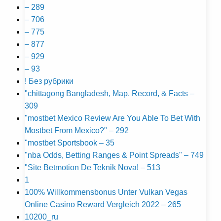
– 289
– 706
– 775
– 877
– 929
– 93
! Без рубрики
"chittagong Bangladesh, Map, Record, & Facts –
309
"mostbet Mexico Review Are You Able To Bet With
Mostbet From Mexico?" – 292
"mostbet Sportsbook – 35
"nba Odds, Betting Ranges & Point Spreads" – 749
"Site Betmotion De Teknik Nova! – 513
1
100% Willkommensbonus Unter Vulkan Vegas ️
Online Casino Reward Vergleich 2022 – 265
10200_ru