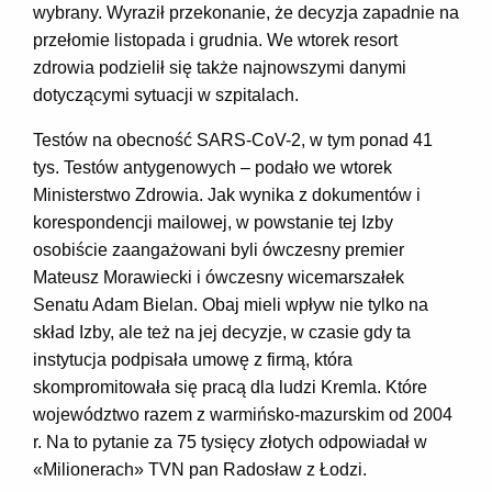
wybrany. Wyraził przekonanie, że decyzja zapadnie na
przełomie listopada i grudnia. We wtorek resort
zdrowia podzielił się także najnowszymi danymi
dotyczącymi sytuacji w szpitalach.
Testów na obecność SARS-CoV-2, w tym ponad 41
tys. Testów antygenowych – podało we wtorek
Ministerstwo Zdrowia. Jak wynika z dokumentów i
korespondencji mailowej, w powstanie tej Izby
osobiście zaangażowani byli ówczesny premier
Mateusz Morawiecki i ówczesny wicemarszałek
Senatu Adam Bielan. Obaj mieli wpływ nie tylko na
skład Izby, ale też na jej decyzje, w czasie gdy ta
instytucja podpisała umowę z firmą, która
skompromitowała się pracą dla ludzi Kremla. Które
województwo razem z warmińsko-mazurskim od 2004
r. Na to pytanie za 75 tysięcy złotych odpowiadał w
«Milionerach» TVN pan Radosław z Łodzi.