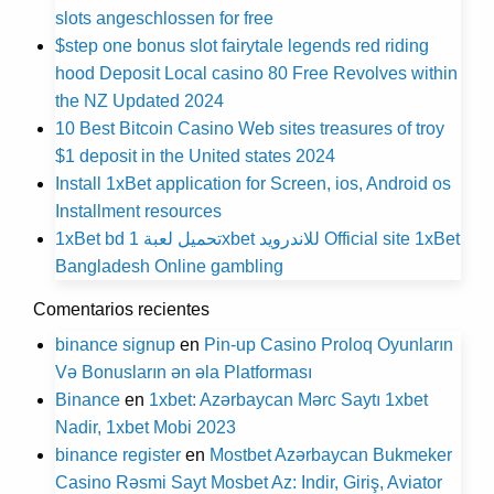
slots angeschlossen for free
$step one bonus slot fairytale legends red riding
hood Deposit Local casino 80 Free Revolves within
the NZ Updated 2024
10 Best Bitcoin Casino Web sites treasures of troy
$1 deposit in the United states 2024
Install 1xBet application for Screen, ios, Android os
Installment resources
1xBet bd تحميل لعبة 1xbet للاندرويد Official site 1xBet
Bangladesh Online gambling
Comentarios recientes
binance signup
en
Pin-up Casino Proloq Oyunların
Və Bonusların ən əla Platforması
Binance
en
1xbet: Azərbaycan Mərc Saytı 1xbet
Nadir, 1xbet Mobi 2023
binance register
en
Mostbet Azərbaycan Bukmeker
Casino Rəsmi Sayt Мosbet Az: Indir, Giriş, Aviator